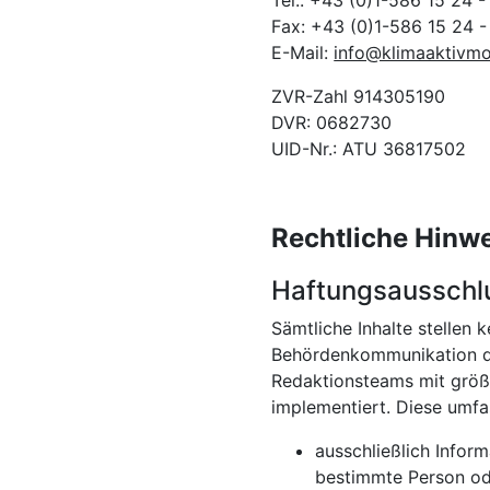
Tel.: +43 (0)1-586 15 24 -
Fax: +43 (0)1-586 15 24 
E-Mail:
info@klimaaktivmob
ZVR-Zahl 914305190
DVR: 0682730
UID-Nr.: ATU 36817502
Rechtliche Hinw
Haftungsausschl
Sämtliche Inhalte stellen 
Behördenkommunikation da
Redaktionsteams mit größt
implementiert. Diese umfa
ausschließlich Infor
bestimmte Person od