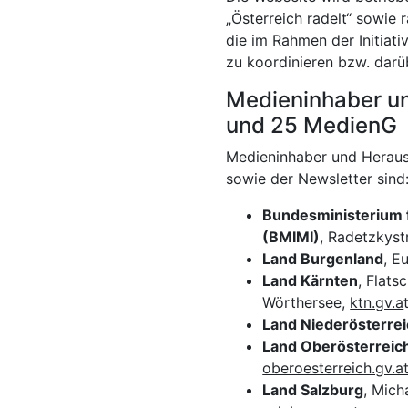
„Österreich radelt“ sowie
die im Rahmen der Initiat
zu koordinieren bzw. darü
Medieninhaber u
und 25 MedienG
Medieninhaber und Heraus
sowie der Newsletter sind
Bundesministerium fü
(BMIMI)
, Radetzkyst
Land Burgenland
, E
Land Kärnten
, Flat
Wörthersee,
ktn.gv.a
Land Niederösterre
Land Oberösterreic
oberoesterreich.gv.a
Land Salzburg
, Mich