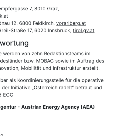
tempfergasse 7, 8010 Graz,
k.at
dnau 12, 6800 Feldkirch,
vorarlberg.at
Greil-Straße 17, 6020 Innsbruck,
tirol.gv.at
ntwortung
ite werden von zehn Redaktionsteams im
undesländer bzw. MOBAG sowie im Auftrag des
vation, Mobilität und Infrastruktur erstellt.
er als Koordinierungsstelle für die operative
r Initiative „Österreich radelt“ betraut und
 5 ECG
agentur - Austrian Energy Agency (AEA)