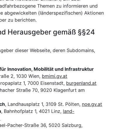
 radfahrbezogene Themen zu informieren und
ive abgewickelten (länderspezifischen) Aktionen
ber zu berichten.
nd Herausgeber gemäß §§24
geber dieser Webseite, deren Subdomains,
:
r Innovation, Mobilität und Infrastruktur
raße 2, 1030 Wien,
bmimi.gv.at
uropaplatz 1, 7000 Eisenstadt,
burgenland.at
schacher Straße 70, 9020 Klagenfurt am
t
ich
, Landhausplatz 1, 3109 St. Pölten,
noe.gv.at
h
, Bahnhofplatz 1, 4021 Linz,
land-
t
ael-Pacher-Straße 36, 5020 Salzburg,