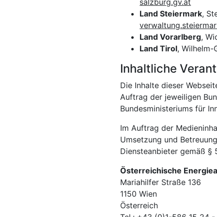
salzburg.gv.at
Land Steiermark
, S
verwaltung.steiermar
Land Vorarlberg
, Wi
Land Tirol
, Wilhelm-
Inhaltliche Vera
Die Inhalte dieser Webse
Auftrag der jeweiligen B
Bundesministeriums für Inno
Im Auftrag der Medieninhab
Umsetzung und Betreuung de
Diensteanbieter gemäß §
Österreichische Energie
Mariahilfer Straße 136
1150 Wien
Österreich